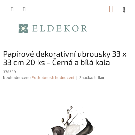
Přejít
NÁKUP
na
obsah
KOŠÍK
Papírové dekorativní ubrousky 33 x
33 cm 20 ks - Černá a bílá kala
378539
Průměrné
Neohodnoceno
Podrobnosti hodnocení
Značka:
ti-flair
hodnocení
produktu
je
0,0
z
5
hvězdiček.