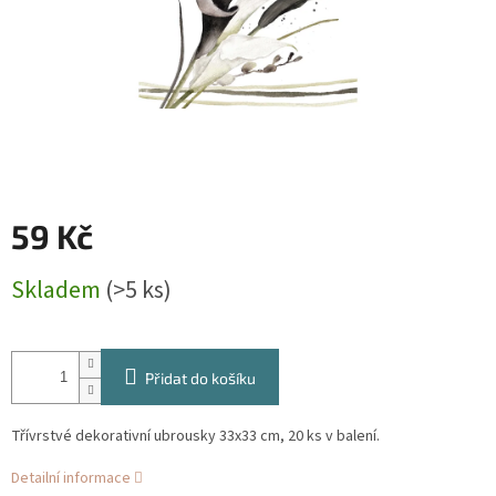
59 Kč
Měrná
Skladem
(>5 ks)
cena:
Přidat do košíku
Třívrstvé dekorativní ubrousky 33x33 cm, 20 ks v balení.
Detailní informace