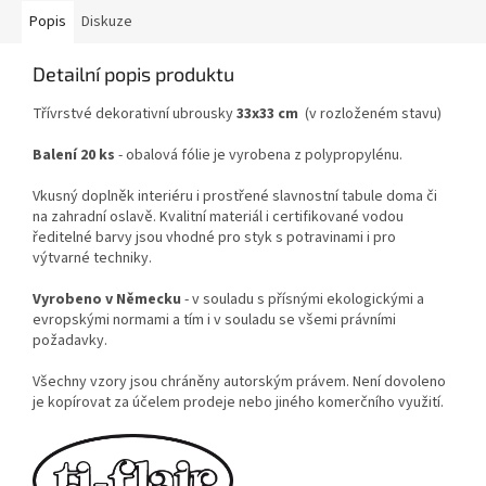
Popis
Diskuze
Detailní popis produktu
Třívrstvé dekorativní ubrousky
33x33 cm
(v rozloženém stavu)
Balení 20 ks
- obalová fólie je vyrobena z polypropylénu.
Vkusný doplněk interiéru i prostřené slavnostní tabule doma či
na zahradní oslavě. Kvalitní materiál i certifikované vodou
ředitelné barvy jsou vhodné pro styk s potravinami i pro
výtvarné techniky.
Vyrobeno v Německu
- v souladu s přísnými ekologickými a
evropskými normami a tím i v souladu se všemi právními
požadavky.
Všechny vzory jsou chráněny autorským právem. Není dovoleno
je kopírovat za účelem prodeje nebo jiného komerčního využití.