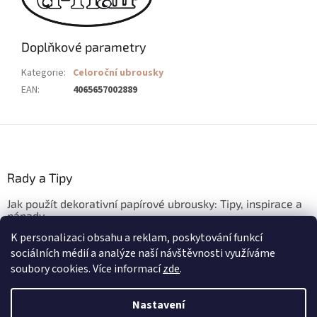
Doplňkové parametry
Kategorie
:
Celoroční ubrousky
EAN
:
4065657002889
Z
á
p
a
Rady a Tipy
t
Jak použít dekorativní papírové ubrousky: Tipy, inspirace a
í
nápady
K personalizaci obsahu a reklam, poskytování funkcí
3.3.2026
sociálních médií a analýze naší návštěvnosti využíváme
soubory cookies. Více informací
zde
.
Vytvořil Shoptet
Nastavení