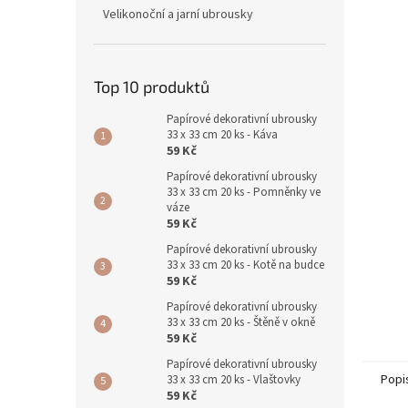
n
Velikonoční a jarní ubrousky
e
l
Top 10 produktů
Papírové dekorativní ubrousky
33 x 33 cm 20 ks - Káva
59 Kč
Papírové dekorativní ubrousky
33 x 33 cm 20 ks - Pomněnky ve
váze
59 Kč
Papírové dekorativní ubrousky
33 x 33 cm 20 ks - Kotě na budce
59 Kč
Papírové dekorativní ubrousky
33 x 33 cm 20 ks - Štěně v okně
59 Kč
Papírové dekorativní ubrousky
Popi
33 x 33 cm 20 ks - Vlaštovky
59 Kč