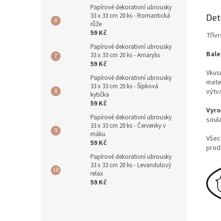
Papírové dekorativní ubrousky
33 x 33 cm 20 ks - Romantická
Det
růže
59 Kč
Třív
Papírové dekorativní ubrousky
Bale
33 x 33 cm 20 ks - Amarylis
59 Kč
Vkusn
Papírové dekorativní ubrousky
mater
33 x 33 cm 20 ks - Šípková
výtv
kytička
59 Kč
Vyr
Papírové dekorativní ubrousky
soul
33 x 33 cm 20 ks - Červenky v
máku
Všec
59 Kč
prod
Papírové dekorativní ubrousky
33 x 33 cm 20 ks - Levandulový
relax
59 Kč