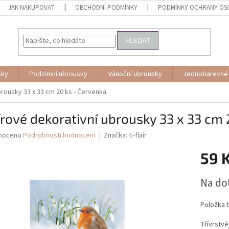
JAK NAKUPOVAT
OBCHODNÍ PODMÍNKY
PODMÍNKY OCHRANY OS
HLEDAT
sky
Podzimní ubrousky
Vánoční ubrousky
Jednobarevné
brousky 33 x 33 cm 20 ks - Červenka
rové dekorativní ubrousky 33 x 33 cm 
né
noceno
Podrobnosti hodnocení
Značka:
ti-flair
ní
59 
u
Měrná
Na do
cena:
ek.
Položka 
Třívrstvé