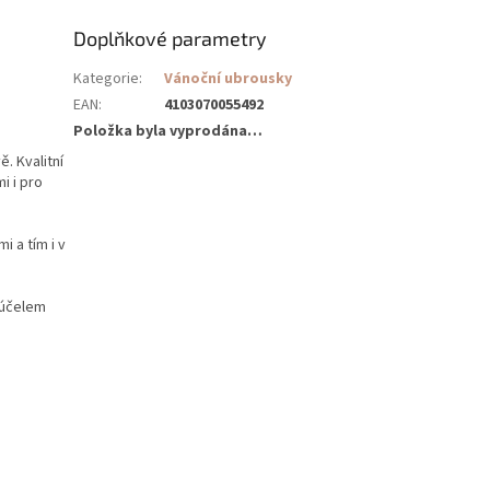
Doplňkové parametry
Kategorie
:
Vánoční ubrousky
EAN
:
4103070055492
Položka byla vyprodána…
. Kvalitní
i i pro
 a tím i v
 účelem