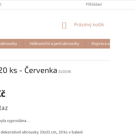
OBNÍCH ÚDAJŮ
Přihlášení
NÁKUPNÍ
Prázdný košík
KOŠÍK
 ubrousky
Velikonoční a jarní ubrousky
Doprava a platba
20 ks - Červenka
310336
Kč
taz
byla vyprodána…
 dekorativní ubrousky 33x33 cm, 20 ks v balení.