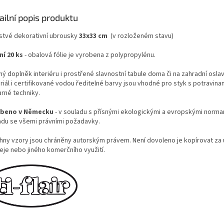
ailní popis produktu
rstvé dekorativní ubrousky
33x33 cm
(v rozloženém stavu)
ní 20 ks
- obalová fólie je vyrobena z polypropylénu.
ý doplněk interiéru i prostřené slavnostní tabule doma či na zahradní oslavě
iál i certifikované vodou ředitelné barvy jsou vhodné pro styk s potravinam
arné techniky.
obeno v Německu
- v souladu s přísnými ekologickými a evropskými normami
adu se všemi právními požadavky.
hny vzory jsou chráněny autorským právem. Není dovoleno je kopírovat za
eje nebo jiného komerčního využití.