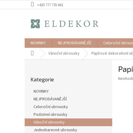
Přejít
+420 777 735 661
na
obsah
NOVINKY
NEJPRODÁVANĚJŠÍ
Celoroční ubrou
Domů
Vánoční ubrousky
Papírové dekorativní ub
P
Papí
o
Přeskočit
s
Průměr
Neohod
Kategorie
kategorie
t
hodnoce
r
produkt
NOVINKY
a
je
NEJPRODÁVANĚJŠÍ
0,0
n
z
Celoroční ubrousky
n
5
í
Podzimní ubrousky
hvězdič
p
Vánoční ubrousky
a
Jednobarevné ubrousky