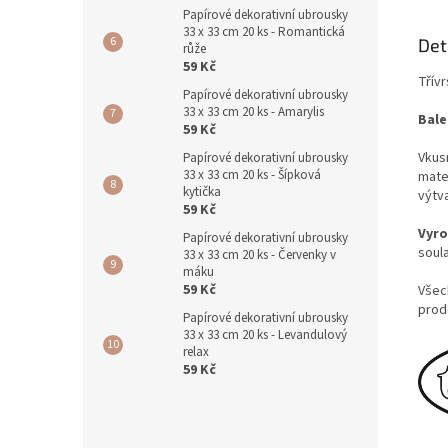
Papírové dekorativní ubrousky
33 x 33 cm 20 ks - Romantická
Det
růže
59 Kč
Třív
Papírové dekorativní ubrousky
33 x 33 cm 20 ks - Amarylis
Bale
59 Kč
Vkusn
Papírové dekorativní ubrousky
33 x 33 cm 20 ks - Šípková
mater
kytička
výtv
59 Kč
Vyr
Papírové dekorativní ubrousky
soul
33 x 33 cm 20 ks - Červenky v
máku
59 Kč
Všec
prod
Papírové dekorativní ubrousky
33 x 33 cm 20 ks - Levandulový
relax
59 Kč