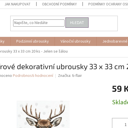
JAK NAKUPOVAT
OBCHODNÍ PODMÍNKY
PODMÍNKY OCHRANY OS
HLEDAT
sky
Podzimní ubrousky
Vánoční ubrousky
Jednobarevné
rousky 33 x 33 cm 20 ks - Jelen se šálou
rové dekorativní ubrousky 33 x 33 cm 2
né
noceno
Podrobnosti hodnocení
Značka:
ti-flair
ní
59 
u
Měrná
Skla
cena:
ek.