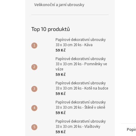
n
Velikonoční a jarní ubrousky
e
l
Top 10 produktů
Papírové dekorativní ubrousky
33 x 33 cm 20 ks - Káva
59 Kč
Papírové dekorativní ubrousky
33 x 33 cm 20 ks - Pomněnky ve
váze
59 Kč
Papírové dekorativní ubrousky
33 x 33 cm 20 ks - Kotě na budce
59 Kč
Papírové dekorativní ubrousky
33 x 33 cm 20 ks - Štěně v okně
59 Kč
Papírové dekorativní ubrousky
33 x 33 cm 20 ks - Vlaštovky
Popi
59 Kč