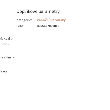
Doplňkové parametry
Kategorie
:
Vánoční ubrousky
EAN
:
4065657000816
. Kvalitní
i i pro
 a tím i v
 účelem