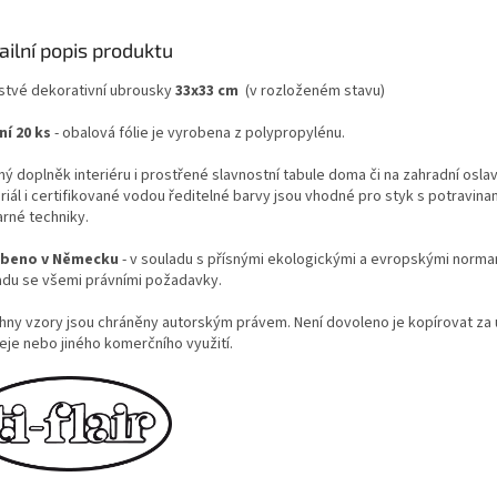
ailní popis produktu
rstvé dekorativní ubrousky
33x33 cm
(v rozloženém stavu)
ní 20 ks
- obalová fólie je vyrobena z polypropylénu.
ý doplněk interiéru i prostřené slavnostní tabule doma či na zahradní oslavě
iál i certifikované vodou ředitelné barvy jsou vhodné pro styk s potravinam
arné techniky.
obeno v Německu
- v souladu s přísnými ekologickými a evropskými normami
adu se všemi právními požadavky.
hny vzory jsou chráněny autorským právem. Není dovoleno je kopírovat za
eje nebo jiného komerčního využití.