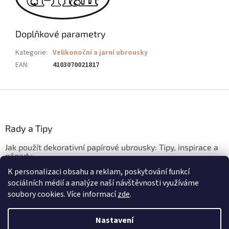
Doplňkové parametry
Kategorie
:
Velikonoční a jarní ubrousky
EAN
:
4103070021817
Z
á
p
a
Rady a Tipy
t
Jak použít dekorativní papírové ubrousky: Tipy, inspirace a
í
nápady
K personalizaci obsahu a reklam, poskytování funkcí
3.3.2026
sociálních médií a analýze naší návštěvnosti využíváme
soubory cookies. Více informací
zde
.
Vytvořil Shoptet
Nastavení