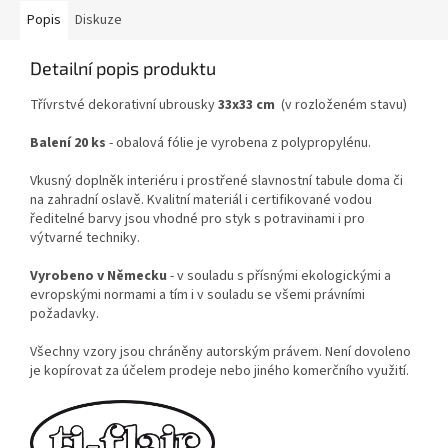
Popis
Diskuze
Detailní popis produktu
Třívrstvé dekorativní ubrousky
33x33 cm
(v rozloženém stavu)
Balení 20 ks
- obalová fólie je vyrobena z polypropylénu.
Vkusný doplněk interiéru i prostřené slavnostní tabule doma či
na zahradní oslavě. Kvalitní materiál i certifikované vodou
ředitelné barvy jsou vhodné pro styk s potravinami i pro
výtvarné techniky.
Vyrobeno v Německu
- v souladu s přísnými ekologickými a
evropskými normami a tím i v souladu se všemi právními
požadavky.
Všechny vzory jsou chráněny autorským právem. Není dovoleno
je kopírovat za účelem prodeje nebo jiného komerčního využití.