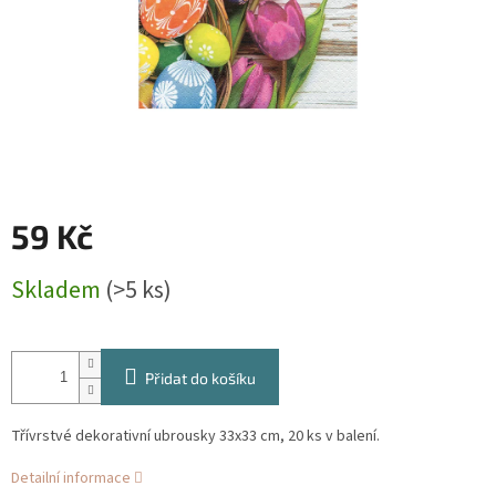
59 Kč
Měrná
Skladem
(>5 ks)
cena:
Přidat do košíku
Třívrstvé dekorativní ubrousky 33x33 cm, 20 ks v balení.
Detailní informace