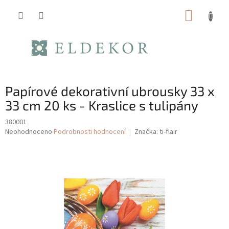
Přejít
NÁKUP
na
obsah
KOŠÍK
Papírové dekorativní ubrousky 33 x
33 cm 20 ks - Kraslice s tulipány
380001
Průměrné
Neohodnoceno
Podrobnosti hodnocení
Značka:
ti-flair
hodnocení
produktu
je
0,0
z
5
hvězdiček.