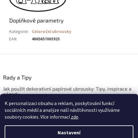
Doplňkové parametry
Kategorie
:
Celoroční ubrousky
EAN
:
4065657003923
Z
á
p
a
Rady a Tipy
t
Jak použít dekorativní papírové ubrousky: Tipy, inspirace a
í
nápady
K personalizaci obsahu a reklam, poskytování funkcí
3.3.2026
sociálních médií a analýze naší návštěvnosti využíváme
soubory cookies. Více informací
zde
.
Vytvořil Shoptet
Nastavení