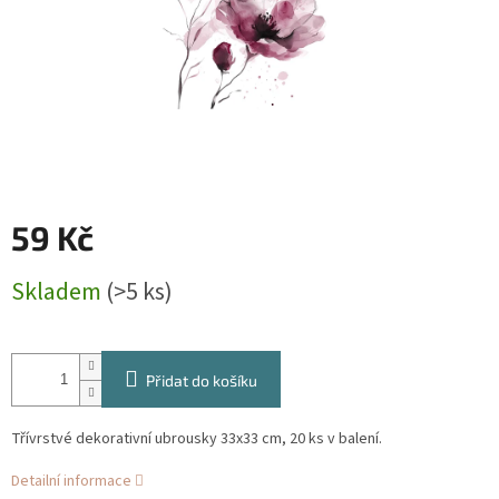
59 Kč
Měrná
Skladem
(>5 ks)
cena:
Přidat do košíku
Třívrstvé dekorativní ubrousky 33x33 cm, 20 ks v balení.
Detailní informace