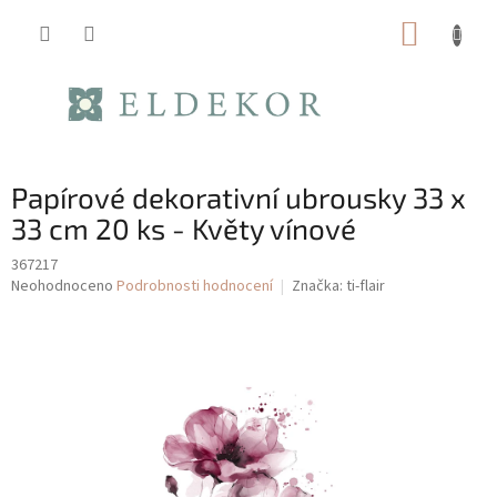
Přejít
NÁKUP
na
obsah
KOŠÍK
Papírové dekorativní ubrousky 33 x
33 cm 20 ks - Květy vínové
367217
Průměrné
Neohodnoceno
Podrobnosti hodnocení
Značka:
ti-flair
hodnocení
produktu
je
0,0
z
5
hvězdiček.