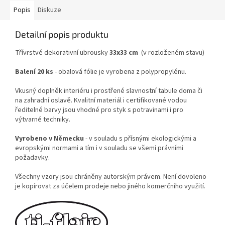
Popis
Diskuze
Detailní popis produktu
Třívrstvé dekorativní ubrousky
33x33 cm
(v rozloženém stavu)
Balení 20 ks
- obalová fólie je vyrobena z polypropylénu.
Vkusný doplněk interiéru i prostřené slavnostní tabule doma či
na zahradní oslavě. Kvalitní materiál i certifikované vodou
ředitelné barvy jsou vhodné pro styk s potravinami i pro
výtvarné techniky.
Vyrobeno v Německu
- v souladu s přísnými ekologickými a
evropskými normami a tím i v souladu se všemi právními
požadavky.
Všechny vzory jsou chráněny autorským právem. Není dovoleno
je kopírovat za účelem prodeje nebo jiného komerčního využití.