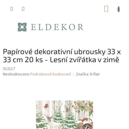
Přejít
NÁKUP
na
obsah
KOŠÍK
Papírové dekorativní ubrousky 33 x
33 cm 20 ks - Lesní zvířátka v zimě
312117
Průměrné
Neohodnoceno
Podrobnosti hodnocení
Značka:
ti-flair
hodnocení
produktu
je
0,0
z
5
hvězdiček.