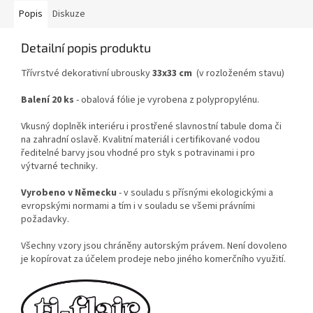
Popis
Diskuze
Detailní popis produktu
Třívrstvé dekorativní ubrousky
33x33 cm
(v rozloženém stavu)
Balení 20 ks
- obalová fólie je vyrobena z polypropylénu.
Vkusný doplněk interiéru i prostřené slavnostní tabule doma či
na zahradní oslavě. Kvalitní materiál i certifikované vodou
ředitelné barvy jsou vhodné pro styk s potravinami i pro
výtvarné techniky.
Vyrobeno v Německu
- v souladu s přísnými ekologickými a
evropskými normami a tím i v souladu se všemi právními
požadavky.
Všechny vzory jsou chráněny autorským právem. Není dovoleno
je kopírovat za účelem prodeje nebo jiného komerčního využití.