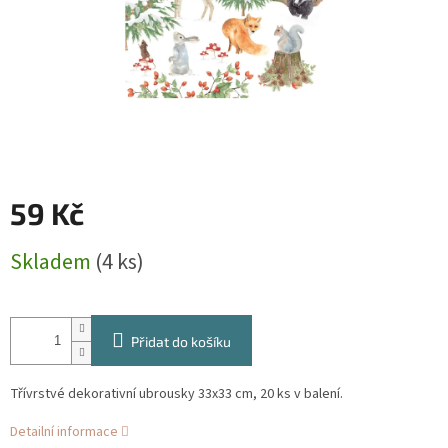
59 Kč
Měrná
Skladem
(4 ks)
cena:
Přidat do košíku
Třívrstvé dekorativní ubrousky 33x33 cm, 20 ks v balení.
Detailní informace