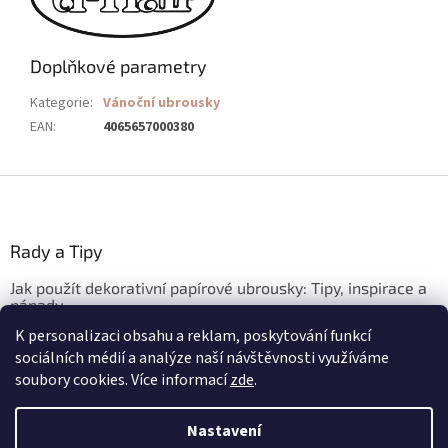
Doplňkové parametry
Kategorie
:
Vánoční ubrousky
EAN
:
4065657000380
Z
á
p
a
Rady a Tipy
t
Jak použít dekorativní papírové ubrousky: Tipy, inspirace a
í
nápady
K personalizaci obsahu a reklam, poskytování funkcí
3.3.2026
sociálních médií a analýze naší návštěvnosti využíváme
soubory cookies. Více informací
zde
.
Vytvořil Shoptet
Nastavení