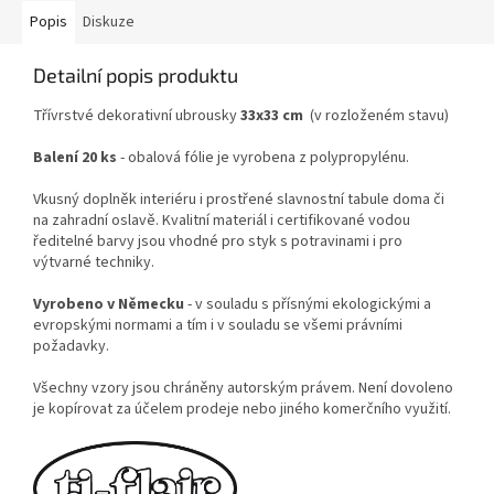
Popis
Diskuze
Detailní popis produktu
Třívrstvé dekorativní ubrousky
33x33 cm
(v rozloženém stavu)
Balení 20 ks
- obalová fólie je vyrobena z polypropylénu.
Vkusný doplněk interiéru i prostřené slavnostní tabule doma či
na zahradní oslavě. Kvalitní materiál i certifikované vodou
ředitelné barvy jsou vhodné pro styk s potravinami i pro
výtvarné techniky.
Vyrobeno v Německu
- v souladu s přísnými ekologickými a
evropskými normami a tím i v souladu se všemi právními
požadavky.
Všechny vzory jsou chráněny autorským právem. Není dovoleno
je kopírovat za účelem prodeje nebo jiného komerčního využití.