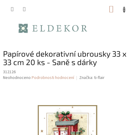
Přejít
NÁKUP
na
obsah
KOŠÍK
Papírové dekorativní ubrousky 33 x
33 cm 20 ks - Saně s dárky
312126
Průměrné
Neohodnoceno
Podrobnosti hodnocení
Značka:
ti-flair
hodnocení
produktu
je
0,0
z
5
hvězdiček.