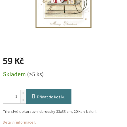
59 Kč
Měrná
Skladem
(>5 ks)
cena:
Přidat do košíku
Třívrstvé dekorativní ubrousky 33x33 cm, 20 ks v balení.
Detailní informace