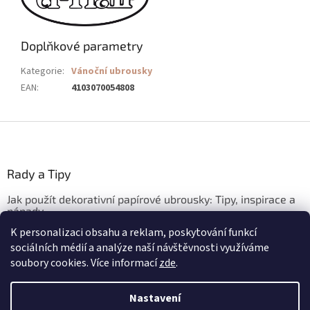
Doplňkové parametry
Kategorie
:
Vánoční ubrousky
EAN
:
4103070054808
Z
á
p
a
Rady a Tipy
t
Jak použít dekorativní papírové ubrousky: Tipy, inspirace a
í
nápady
K personalizaci obsahu a reklam, poskytování funkcí
3.3.2026
sociálních médií a analýze naší návštěvnosti využíváme
soubory cookies. Více informací
zde
.
Vytvořil Shoptet
Nastavení