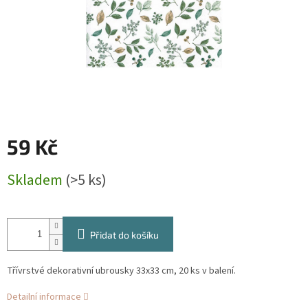
59 Kč
Měrná
Skladem
(>5 ks)
cena:
Přidat do košíku
Třívrstvé dekorativní ubrousky 33x33 cm, 20 ks v balení.
Detailní informace