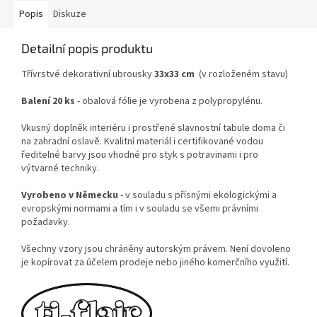
Popis
Diskuze
Detailní popis produktu
Třívrstvé dekorativní ubrousky
33x33 cm
(v rozloženém stavu)
Balení 20 ks
- obalová fólie je vyrobena z polypropylénu.
Vkusný doplněk interiéru i prostřené slavnostní tabule doma či
na zahradní oslavě. Kvalitní materiál i certifikované vodou
ředitelné barvy jsou vhodné pro styk s potravinami i pro
výtvarné techniky.
Vyrobeno v Německu
- v souladu s přísnými ekologickými a
evropskými normami a tím i v souladu se všemi právními
požadavky.
Všechny vzory jsou chráněny autorským právem. Není dovoleno
je kopírovat za účelem prodeje nebo jiného komerčního využití.