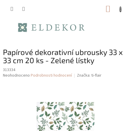
Přejít
NÁKUP
na
obsah
KOŠÍK
Papírové dekorativní ubrousky 33 x
33 cm 20 ks - Zelené lístky
313334
Průměrné
Neohodnoceno
Podrobnosti hodnocení
Značka:
ti-flair
hodnocení
produktu
je
0,0
z
5
hvězdiček.