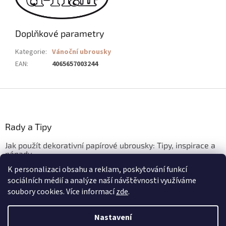
Doplňkové parametry
Kategorie
:
Vánoční ubrousky
EAN
:
4065657003244
Z
á
p
a
Rady a Tipy
t
Jak použít dekorativní papírové ubrousky: Tipy, inspirace a
í
nápady
K personalizaci obsahu a reklam, poskytování funkcí
3.3.2026
sociálních médií a analýze naší návštěvnosti využíváme
soubory cookies. Více informací
zde
.
Vytvořil Shoptet
Nastavení